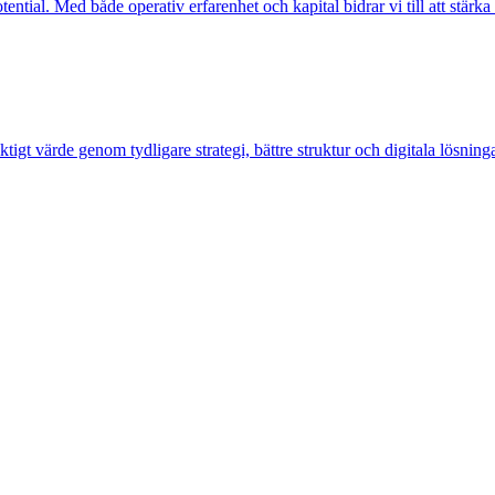
otential. Med både operativ erfarenhet och kapital bidrar vi till att stärk
ktigt värde genom tydligare strategi, bättre struktur och digitala lösnin