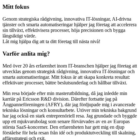
Mitt fokus
Genom strategiska rådgivning, innovativa IT-lösningar, AI-drivna
tjänster och smarta automatiseringar hjälper jag företag att accelerera
sin tillväxt, effektivisera processer, höja precisionen och bygga
långsiktigt värde.
Låt mig hjälpa dig att ta ditt företag till nästa nivå!
Varför anlita mig?
Med över 20 års erfarenhet inom IT-branschen hjälper jag företag att
utvecklas genom strategisk rådgivning, innovativa IT-lösningar och
smarta automatiseringar. Mitt fokus är att skapa konkreta resultat:
effektivare processer, bättre beslutsunderlag och hållbar tillväxt.
Min resa började efter min masterutbildning, då jag inledde min
karriär på Ericsson R&D division. Därefter fortsatte jag på
Ångpanneföreningen (AFRY), där jag fördjupade mig i avancerade
tekniska lösningar och konsultarbete. Utöver min tekniska bakgrund
har jag också en stark entreprenöriell resa. Jag grundade och byggde
upp ett mjukvarubolag som senare förvärvades av en av Europas
största SaaS-koncerner. Den erfarenheten har gett mig en djup
förståelse för hela resan från idé och produktutveckling till skalning,
affärsstrategi och exit.