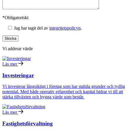
*Obligatoriskt
Jag har tagit del av
integritetspolicyn
.
Vi adderar värde
Läs mer
Investeringar
Vi investerar långsiktigt i företag som har stabila grunder och tydlig
potential. Med både operativ erfarenhet och kapital bidrar vi till att
stärka tillväxten och bygga värde som består.
Läs mer
Fastighetsförvaltning