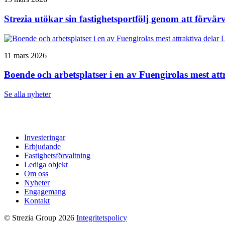
Strezia utökar sin fastighetsportfölj genom att
L
11 mars 2026
Boende och arbetsplatser i en av Fuengirolas mest att
Se alla nyheter
Investeringar
Erbjudande
Fastighetsförvaltning
Lediga objekt
Om oss
Nyheter
Engagemang
Kontakt
© Strezia Group 2026
Integritetspolicy