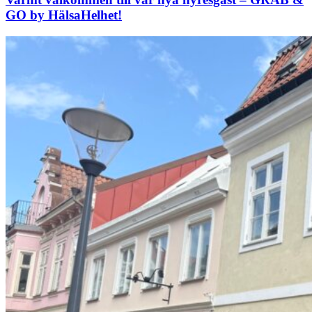
GO by HälsaHelhet!