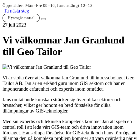
Öppettider: Mån–Fre 09–16, lunchstängt 12–13.
Ta nästa steg
Hyresgästportal
27 juli 2023
Vi välkomnar Jan Granlund
till Geo Tailor
Vi är stolta över att välkomna Jan Granlund till intressebolaget Geo
Tailor AB. Jan är en erkänd guru inom GIS-sektorn och har en
imponerande erfarenhet och expertis inom området.
Jans omfattande kunskap sträcker sig över olika sektorer och
branscher, vilket ger honom en bred förståelse för olika
tillämpningar av GIS-teknologier.
Med sin expertis och tekniska kompetens kommer Jan att spela en
central roll i att leda vårt GIS-team och driva innovation inom
företaget. Hans djupa förståelse för GIS-teknik och hans förmåga att
tillämpa den på komplexa problem kommer att vara ovärderlig när vi